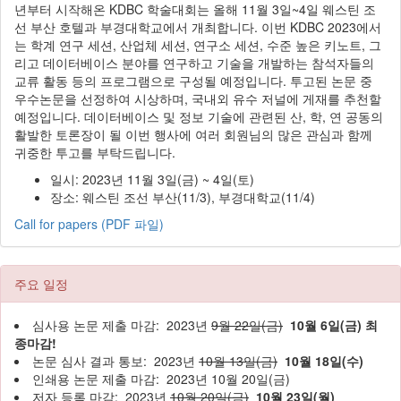
년부터 시작해온 KDBC 학술대회는 올해 11월 3일~4일 웨스틴 조
선 부산 호텔과 부경대학교에서 개최합니다. 이번 KDBC 2023에서
는 학계 연구 세션, 산업체 세션, 연구소 세션, 수준 높은 키노트, 그
리고 데이터베이스 분야를 연구하고 기술을 개발하는 참석자들의
교류 활동 등의 프로그램으로 구성될 예정입니다. 투고된 논문 중
우수논문을 선정하여 시상하며, 국내외 유수 저널에 게재를 추천할
예정입니다. 데이터베이스 및 정보 기술에 관련된 산, 학, 연 공동의
활발한 토론장이 될 이번 행사에 여러 회원님의 많은 관심과 함께
귀중한 투고를 부탁드립니다.
일시: 2023년 11월 3일(금) ~ 4일(토)
장소: 웨스틴 조선 부산(11/3), 부경대학교(11/4)
Call for papers (PDF 파일)
주요 일정
심사용 논문 제출 마감: 2023년
9월 22일(금)
10월 6일(금) 최
종마감!
논문 심사 결과 통보: 2023년
10월 13일(금)
10월 18일(수)
인쇄용 논문 제출 마감: 2023년 10월 20일(금)
저자 등록 마감: 2023년
10월 20일(금)
10월 23일(월)